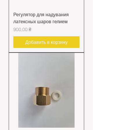
Регулятор для надувания
латексных шаров гелием
Цена
900,00 ₴
Добавить в корзину