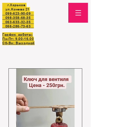
г.Харьков
ул.Конева 21
099-623-90-09
098-358-68-35
063-633-32-35
066-286-73-63
График работы:
Пн-Пт:
9.00-16.00
Сб-Вс: Выходной