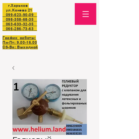
г.Харьков
ул.Конева 21
099-623-90-09
098-358-68-35
063-633-32-35
066-286-73-63
График работы:
Пн-Пт:
9.00-16.00
Сб-Вс: Выходной