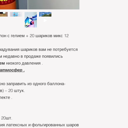
он с гелием + 20 шариков микс 12
надувания шариков вам не потребуется
м недавно в продаже появились
ем
низкого давления .
 атмосфер .
но заправить из одного баллона-
) – 20 штук.
екте .
 20шт.
ния латексных и фольгированных шаров