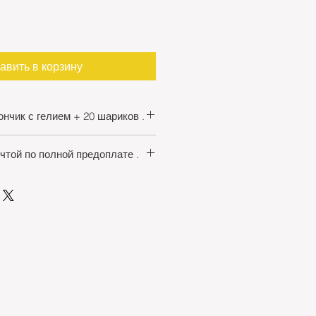
авить в корзину
нчик с гелием + 20 шариков .
он с гелием
+ шарики 20 штук
чтой по полной предоплате .
 , для повторной заправке
жете купить
портативные
ачен !
 :
вных баллонов с гелием
по
лон -1 шт.
аины осуществляется службой
ные шарики 20шт.
та . . Отправляем по полной
для надувания латексных и
доставки примерно 75грн.
ров .
 покупатель .
иков .