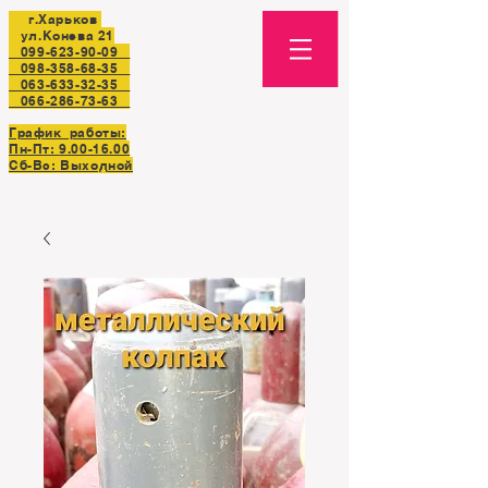
г.Харьков
ул.Конева 21
099-623-90-09
098-358-68-35
063-633-32-35
066-286-73-63
График работы:
Пн-Пт:
9.00-16.00
Сб-Вс: Выходной